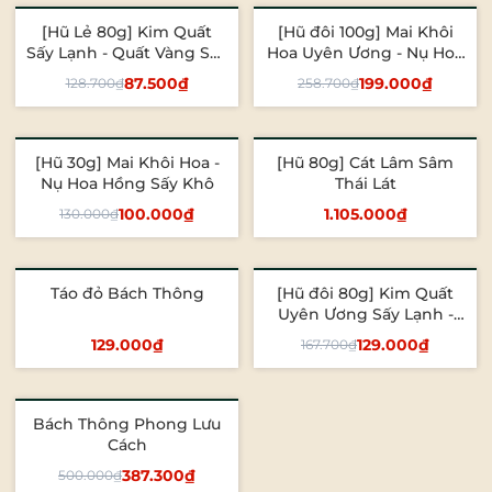
[Hũ Lẻ 80g] Kim Quất
[Hũ đôi 100g] Mai Khôi
- 32%
- 23%
Sấy Lạnh - Quất Vàng Sấy
Hoa Uyên Ương - Nụ Hoa
Khô
Hồng Sấy Khô
87.500₫
199.000₫
128.700₫
258.700₫
Thêm vào giỏ
Thêm vào giỏ
[Hũ 30g] Mai Khôi Hoa -
[Hũ 80g] Cát Lâm Sâm
- 23%
Nụ Hoa Hồng Sấy Khô
Thái Lát
100.000₫
1.105.000₫
130.000₫
Thêm vào giỏ
Thêm vào giỏ
Táo đỏ Bách Thông
[Hũ đôi 80g] Kim Quất
- 23%
Uyên Ương Sấy Lạnh -
Quất Vàng Sấy Khô
129.000₫
129.000₫
167.700₫
Tùy chọn
Thêm vào giỏ
Bách Thông Phong Lưu
- 23%
Cách
387.300₫
500.000₫