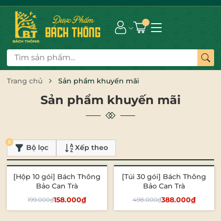
Trang chủ
Sản phẩm khuyến mãi
Sản phẩm khuyến mãi
0
Bộ lọc
Xếp theo
[Hộp 10 gói] Bách Thông
[Túi 30 gói] Bách Thông
- 21%
- 22%
Bảo Can Trà
Bảo Can Trà
158.000₫
388.000₫
199.000₫
498.000₫
Thêm vào giỏ
Thêm vào giỏ